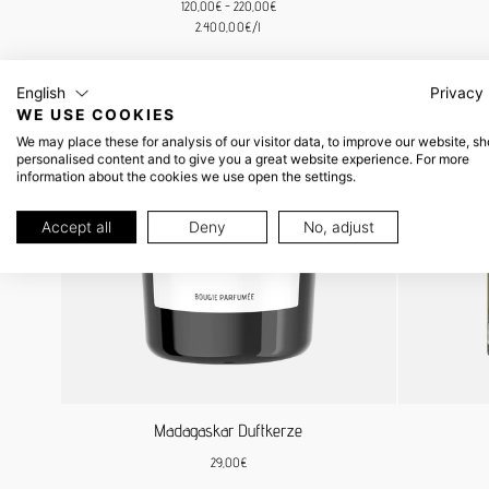
Mindestpreis
Höchstpreis
120,00€
-
220,00€
Stückpreis
2.400,00€
/
l
English
Privacy 
WE USE COOKIES
We may place these for analysis of our visitor data, to improve our website, s
personalised content and to give you a great website experience. For more
information about the cookies we use open the settings.
Accept all
Deny
No, adjust
Madagaskar Duftkerze
Regulärer
29,00€
Preis