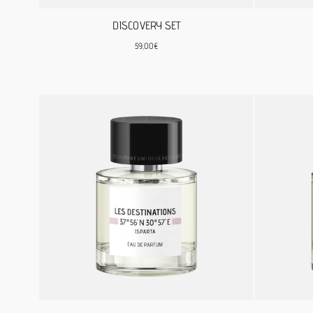
DISCOVERY SET
Regulärer
59,00€
Preis