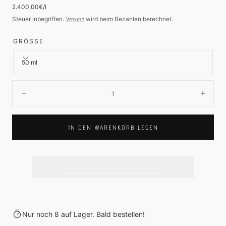
Preis
Stückpreis
2.400,00€
/
l
Steuer inbegriffen.
Versand
wird beim Bezahlen berechnet.
GRÖSSE
50 ml
Menge:
Verringern
Erhö
IN DEN WARENKORB LEGEN
Nur noch 8 auf Lager. Bald bestellen!