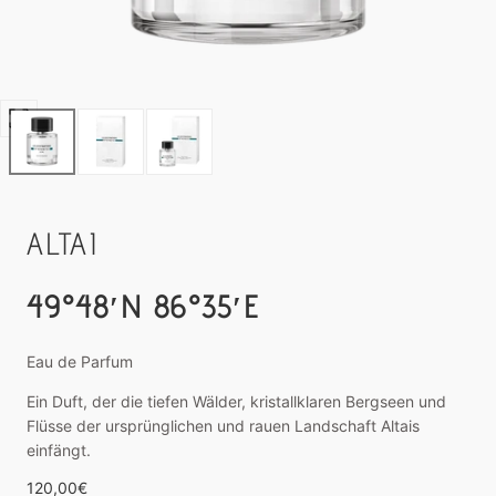
Media
0
in
modalem
Fenster
ALTAI
öffnen
49°48′N 86°35′E
Eau de Parfum
Ein Duft, der die tiefen Wälder, kristallklaren Bergseen und
Flüsse der ursprünglichen und rauen Landschaft Altais
einfängt.
Regulärer
120,00€